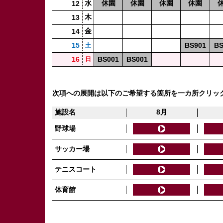
水
休園
休園
休園
休園
12
木
13
金
14
15
BS901
BS
土
16
BS001
BS001
日
次項への展開は以下のご希望する箇所を一カ所クリッ
施設名
8月
野球場
サッカー場
テニスコート
体育館